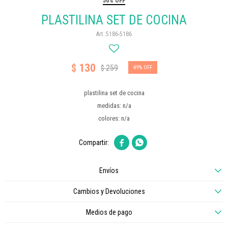
50% OFF
PLASTILINA SET DE COCINA
5186-5186
130
$
259
$
49
plastilina set de cocina
medidas: n/a
colores: n/a


Envíos
Cambios y Devoluciones
Medios de pago