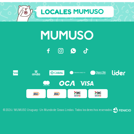



© 2026 / MUMUSO Uruguay - Un Mundo de Cosas Lindas. Todos los derechos reservados.