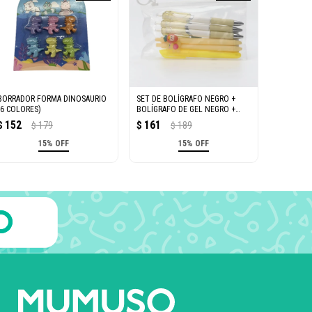
BORRADOR FORMA DINOSAURIO
SET DE BOLÍGRAFO NEGRO +
(6 COLORES)
BOLÍGRAFO DE GEL NEGRO +
RESALTADOR AMARILLO (6
152
161
$
179
$
189
$
$
PIEZAS)
15% OFF
15% OFF