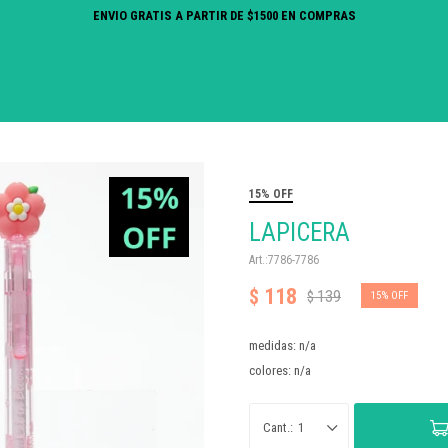
ENVIO GRATIS A PARTIR DE $1500 EN COMPRAS
15% OFF
LAPICERA
7786-7786
118
$
139
$
15
medidas: n/a
colores: n/a
1