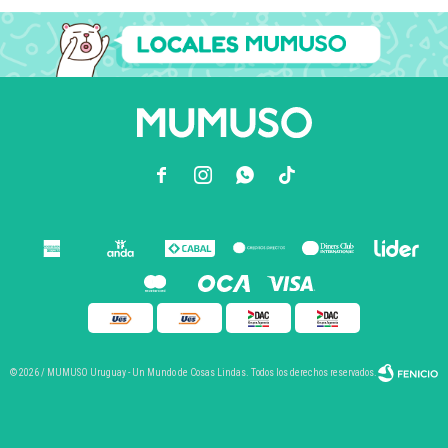



© 2026 / MUMUSO Uruguay - Un Mundo de Cosas Lindas. Todos los derechos reservados.