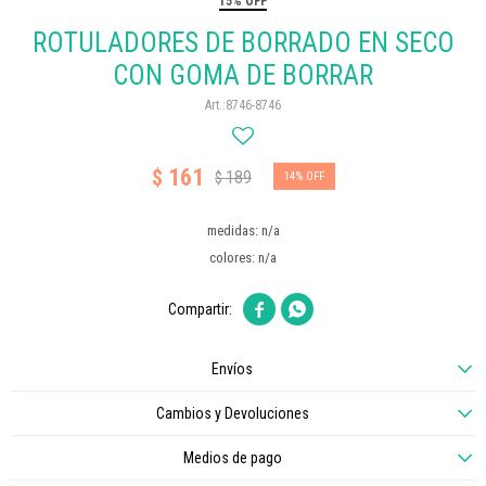
15% OFF
ROTULADORES DE BORRADO EN SECO
CON GOMA DE BORRAR
8746-8746
161
$
189
$
14
medidas: n/a
colores: n/a


Envíos
Cambios y Devoluciones
Medios de pago