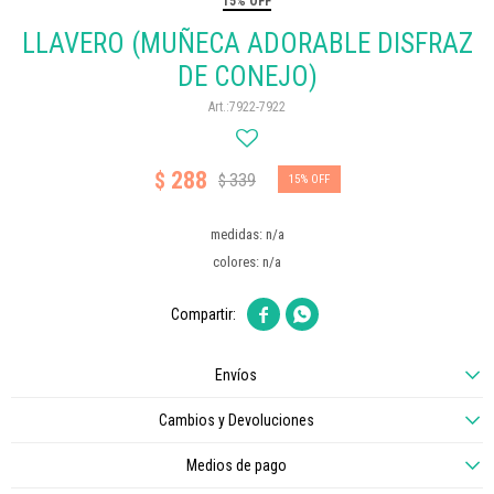
15% OFF
LLAVERO (MUÑECA ADORABLE DISFRAZ
DE CONEJO)
7922-7922
288
$
339
$
15
medidas: n/a
colores: n/a


Envíos
Cambios y Devoluciones
Medios de pago