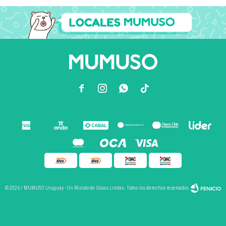



© 2026 / MUMUSO Uruguay - Un Mundo de Cosas Lindas. Todos los derechos reservados.