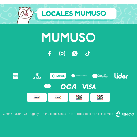



© 2026 / MUMUSO Uruguay - Un Mundo de Cosas Lindas. Todos los derechos reservados.