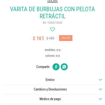
15% OFF
VARITA DE BURBUJAS CON PELOTA
RETRÁCTIL
10360-10360
161
$
189
$
14
medidas: n/a
colores: n/a


Envíos
Cambios y Devoluciones
Medios de pago