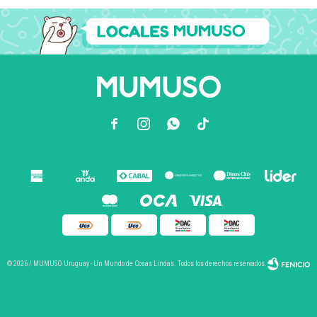



© 2026 / MUMUSO Uruguay - Un Mundo de Cosas Lindas. Todos los derechos reservados.