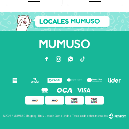



© 2026 / MUMUSO Uruguay - Un Mundo de Cosas Lindas. Todos los derechos reservados.