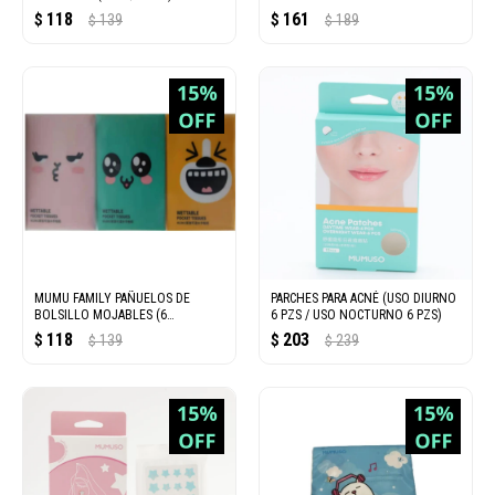
118
161
$
139
$
189
$
$
MUMU FAMILY PAÑUELOS DE
PARCHES PARA ACNÉ (USO DIURNO
BOLSILLO MOJABLES (6
6 PZS / USO NOCTURNO 6 PZS)
PAQUETES)
118
203
$
139
$
239
$
$