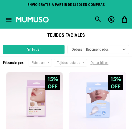
ENVIO GRATIS A PARTIR DE $1500 EN COMPRAS
close
menu
TEJIDOS FACIALES
Recomendados
Filtrando por:
Skin care
Tejidos faciales
Quitar filtros