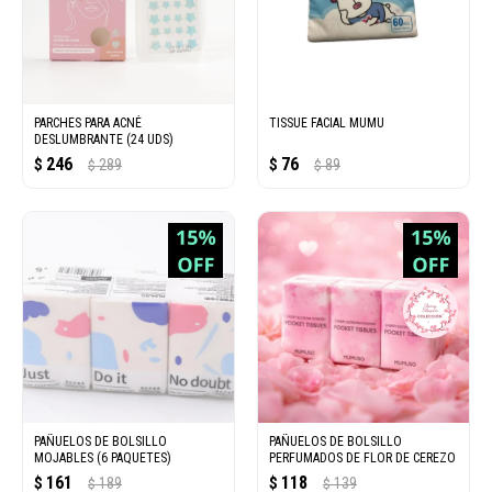
PARCHES PARA ACNÉ
TISSUE FACIAL MUMU
DESLUMBRANTE (24 UDS)
246
76
$
289
$
89
$
$
PAÑUELOS DE BOLSILLO
PAÑUELOS DE BOLSILLO
MOJABLES (6 PAQUETES)
PERFUMADOS DE FLOR DE CEREZO
161
118
$
189
$
139
$
$