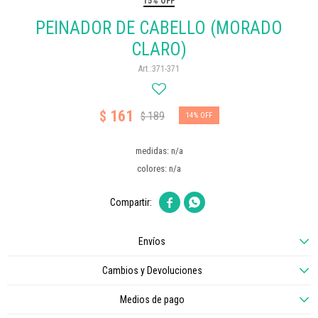
15% OFF
PEINADOR DE CABELLO (MORADO
CLARO)
371-371
161
$
189
$
14
medidas: n/a
colores: n/a


Envíos
Cambios y Devoluciones
Medios de pago