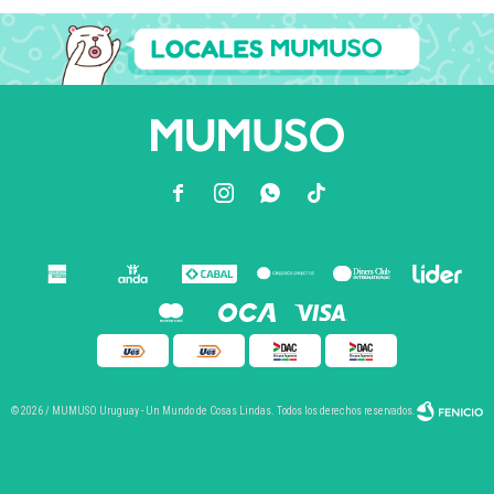



© 2026 / MUMUSO Uruguay - Un Mundo de Cosas Lindas. Todos los derechos reservados.