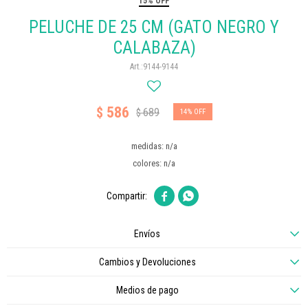
15% OFF
PELUCHE DE 25 CM (GATO NEGRO Y
CALABAZA)
9144-9144
586
$
689
$
14
medidas: n/a
colores: n/a


Envíos
Cambios y Devoluciones
Medios de pago