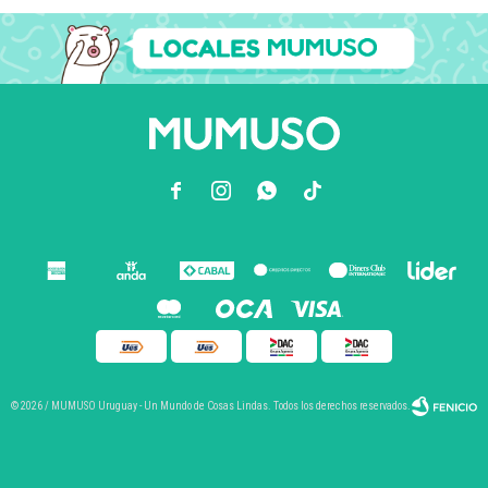



© 2026 / MUMUSO Uruguay - Un Mundo de Cosas Lindas. Todos los derechos reservados.