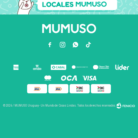



© 2026 / MUMUSO Uruguay - Un Mundo de Cosas Lindas. Todos los derechos reservados.