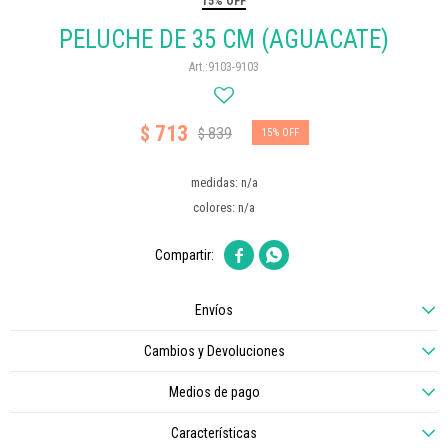
15% OFF
PELUCHE DE 35 CM (AGUACATE)
9103-9103
713
$
839
$
15
medidas: n/a
colores: n/a


Envíos
Cambios y Devoluciones
Medios de pago
Características