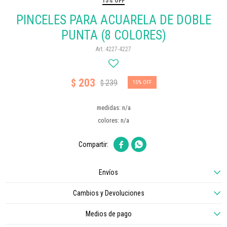
15% OFF
PINCELES PARA ACUARELA DE DOBLE
PUNTA (8 COLORES)
4227-4227
203
$
239
$
15
medidas: n/a
colores: n/a


Envíos
Cambios y Devoluciones
Medios de pago