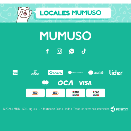



© 2026 / MUMUSO Uruguay - Un Mundo de Cosas Lindas. Todos los derechos reservados.