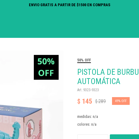
ENVIO GRATIS A PARTIR DE $1500 EN COMPRAS
50% OFF
PISTOLA DE BURBU
AUTOMÁTICA
9323-9323
145
$
289
$
49
medidas: n/a
colores: n/a