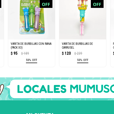
VARITA DE BURBUJAS CON RANA
VARITA DE BURBUJAS DE
(PACK X3)
CARRUSEL
95
120
$
189
$
239
$
$
50% OFF
50% OFF