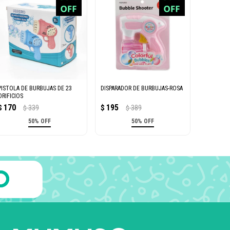
PISTOLA DE BURBUJAS DE 23
DISPARADOR DE BURBUJAS-ROSA
ORIFICIOS
170
195
$
339
$
389
$
$
50% OFF
50% OFF