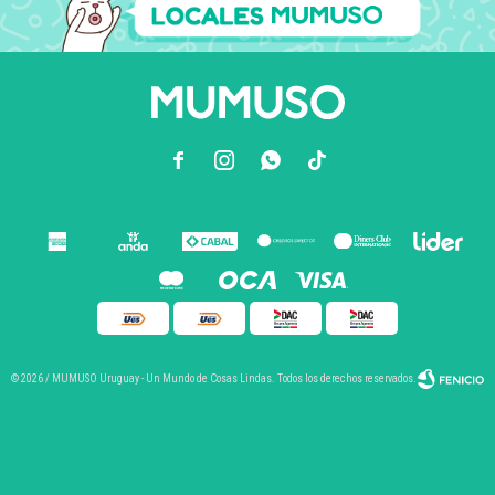



© 2026 / MUMUSO Uruguay - Un Mundo de Cosas Lindas. Todos los derechos reservados.