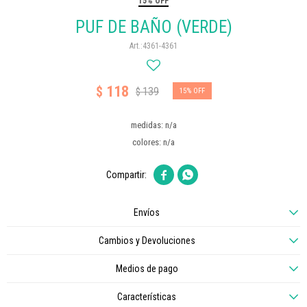
15% OFF
PUF DE BAÑO (VERDE)
4361-4361
118
$
139
$
15
medidas: n/a
colores: n/a


Envíos
Cambios y Devoluciones
Medios de pago
Características