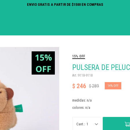
ENVIO GRATIS A PARTIR DE $1500 EN COMPRAS
15% OFF
PULSERA DE PELUC
9118-9118
246
$
289
$
14
medidas: n/a
colores: n/a
1