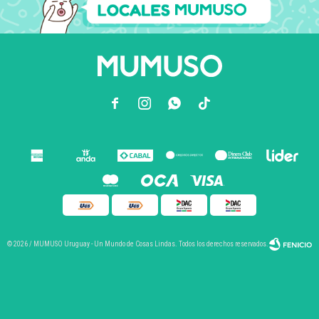



© 2026 / MUMUSO Uruguay - Un Mundo de Cosas Lindas. Todos los derechos reservados.