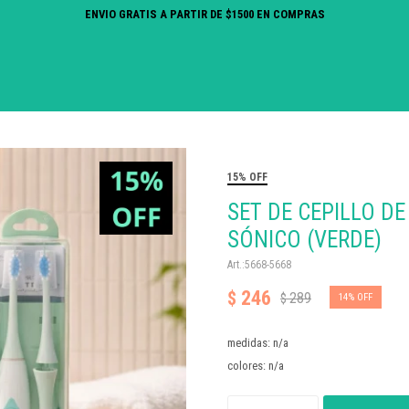
ENVIO GRATIS A PARTIR DE $1500 EN COMPRAS
15% OFF
SET DE CEPILLO DE
SÓNICO (VERDE)
5668-5668
246
$
289
$
14
medidas: n/a
colores: n/a