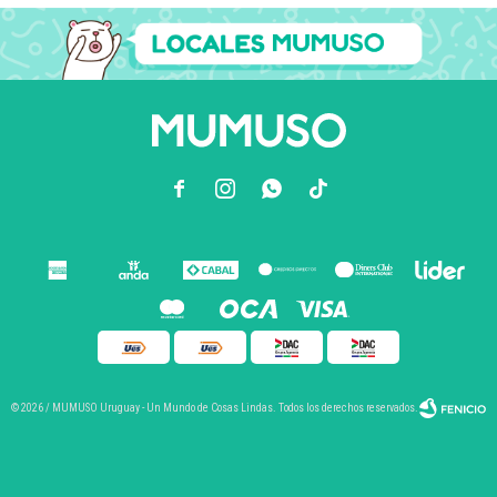



© 2026 / MUMUSO Uruguay - Un Mundo de Cosas Lindas. Todos los derechos reservados.