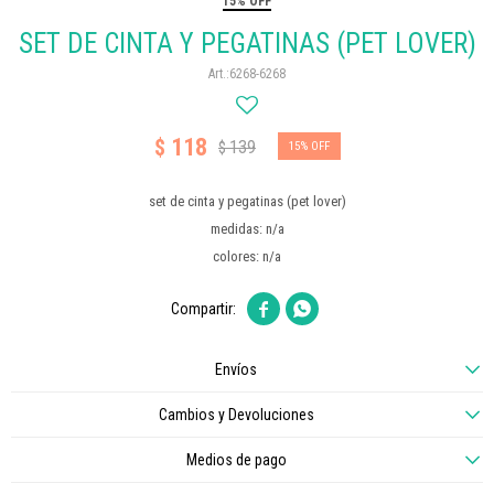
15% OFF
SET DE CINTA Y PEGATINAS (PET LOVER)
6268-6268
118
$
139
$
15
set de cinta y pegatinas (pet lover)
medidas: n/a
colores: n/a


Envíos
Cambios y Devoluciones
Medios de pago