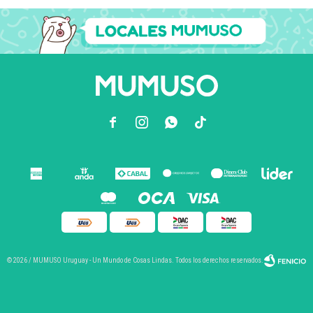



© 2026 / MUMUSO Uruguay - Un Mundo de Cosas Lindas. Todos los derechos reservados.