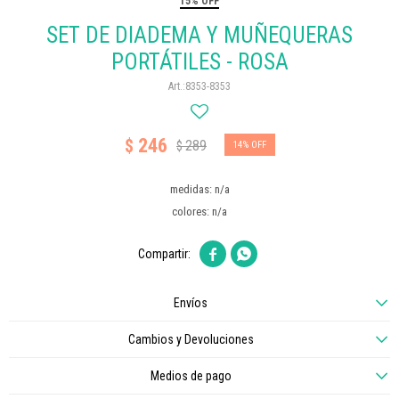
15% OFF
SET DE DIADEMA Y MUÑEQUERAS
PORTÁTILES - ROSA
8353-8353
246
$
289
$
14
medidas: n/a
colores: n/a


Envíos
Cambios y Devoluciones
Medios de pago