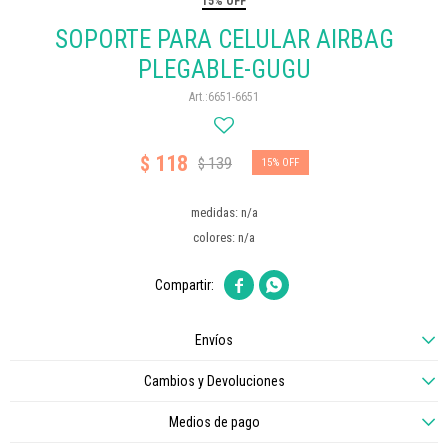
15% OFF
SOPORTE PARA CELULAR AIRBAG
PLEGABLE-GUGU
6651-6651
118
$
139
$
15
medidas: n/a
colores: n/a


Envíos
Cambios y Devoluciones
Medios de pago