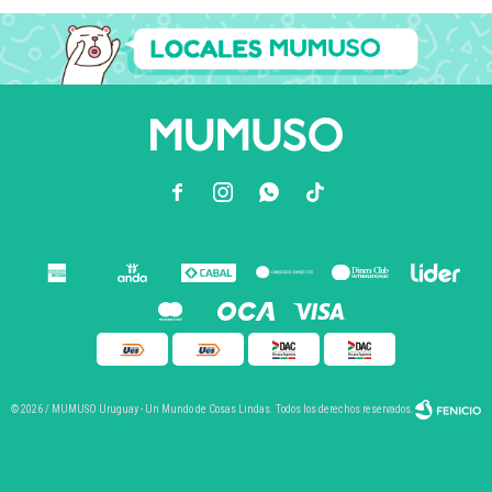



© 2026 / MUMUSO Uruguay - Un Mundo de Cosas Lindas. Todos los derechos reservados.