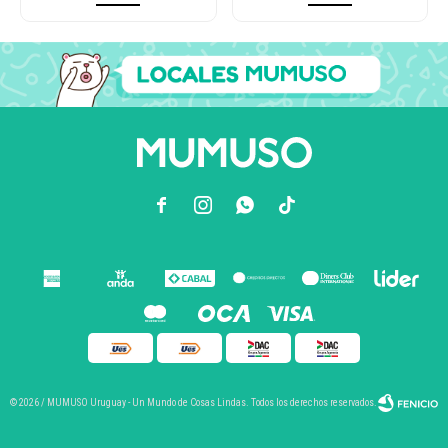



© 2026 / MUMUSO Uruguay - Un Mundo de Cosas Lindas. Todos los derechos reservados.