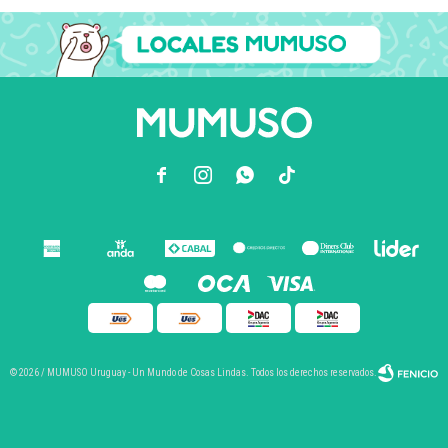



© 2026 / MUMUSO Uruguay - Un Mundo de Cosas Lindas. Todos los derechos reservados.