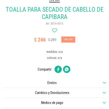
15% OFF
TOALLA PARA SECADO DE CABELLO DE
CAPIBARA
9376-9376
246
$
289
$
14
medidas: n/a
colores: n/a


Envíos
Cambios y Devoluciones
Medios de pago