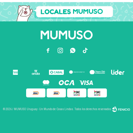



© 2026 / MUMUSO Uruguay - Un Mundo de Cosas Lindas. Todos los derechos reservados.