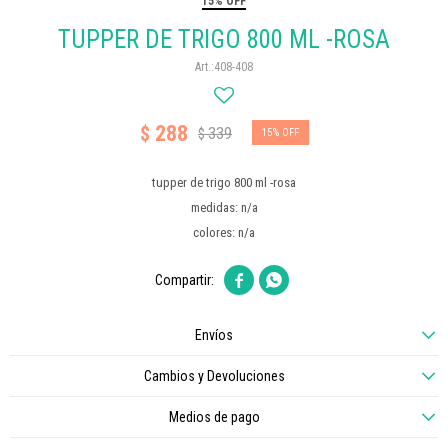
15% OFF
TUPPER DE TRIGO 800 ML -ROSA
408-408
288
$
339
$
15
tupper de trigo 800 ml -rosa
medidas: n/a
colores: n/a


Envíos
Cambios y Devoluciones
Medios de pago