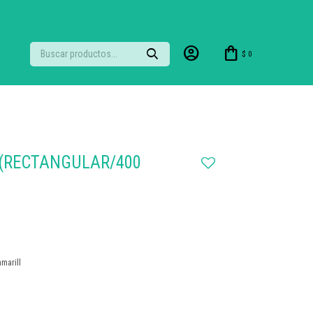
$
0
 (RECTANGULAR/400
marill