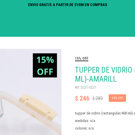
ENVIO GRATIS A PARTIR DE $1500 EN COMPRAS
15% OFF
TUPPER DE VIDRIO
ML)-AMARILL
5221-5221
246
$
289
$
14
tupper de vidrio (rectangular/400 ml)-a
medidas: n/a
colores: n/a