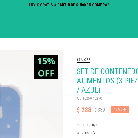
ENVIO GRATIS A PARTIR DE $1500 EN COMPRAS
15% OFF
SET DE CONTENED
ALIMENTOS (3 PIE
/ AZUL)
10250-10250
288
$
339
$
15
medidas: n/a
colores: n/a