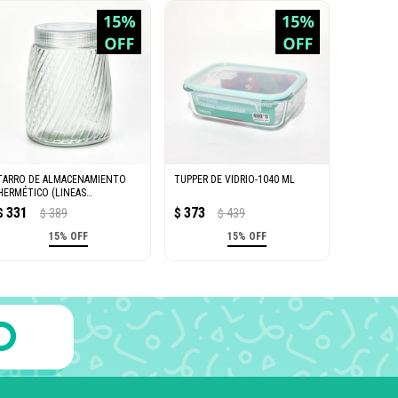
TARRO DE ALMACENAMIENTO
TUPPER DE VIDRIO-1040 ML
HERMÉTICO (LINEAS
DIAGONALES/L)
331
373
$
389
$
439
$
$
15% OFF
15% OFF