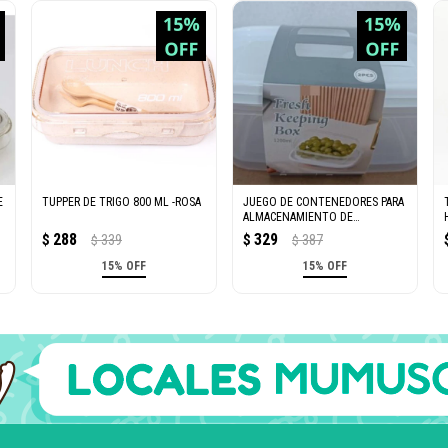
E
TUPPER DE TRIGO 800 ML -ROSA
JUEGO DE CONTENEDORES PARA
ALMACENAMIENTO DE
ALIMENTOS DE 2 PIEZAS-1200
288
329
$
339
$
387
$
$
ML
15% OFF
15% OFF