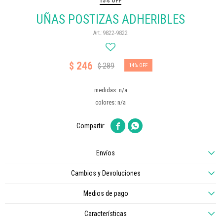
15% OFF
UÑAS POSTIZAS ADHERIBLES
9822-9822
246
$
289
$
14
medidas: n/a
colores: n/a


Envíos
Cambios y Devoluciones
Medios de pago
Características