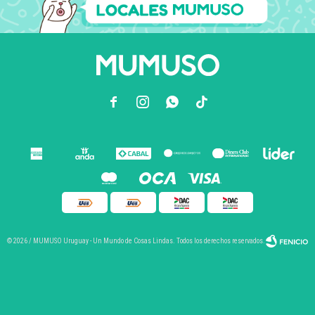



© 2026 / MUMUSO Uruguay - Un Mundo de Cosas Lindas. Todos los derechos reservados.