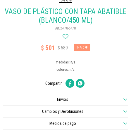
15% OFF
VASO DE PLÁSTICO CON TAPA ABATIBLE
(BLANCO/450 ML)
6778-6778
501
$
589
$
14
medidas: n/a
colores: n/a


Envíos
Cambios y Devoluciones
Medios de pago