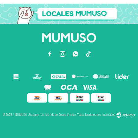



© 2026 / MUMUSO Uruguay - Un Mundo de Cosas Lindas. Todos los derechos reservados.