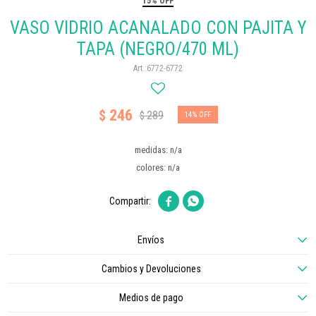
15% OFF
VASO VIDRIO ACANALADO CON PAJITA Y
TAPA (NEGRO/470 ML)
6772-6772
246
$
289
$
14
medidas: n/a
colores: n/a


Envíos
Cambios y Devoluciones
Medios de pago