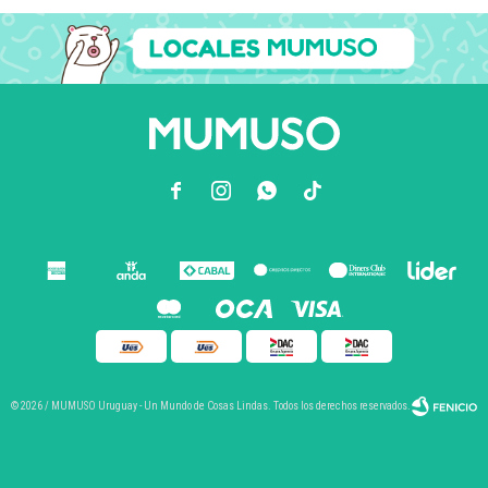



© 2026 / MUMUSO Uruguay - Un Mundo de Cosas Lindas. Todos los derechos reservados.