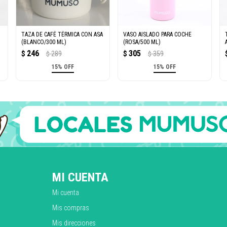
TAZA DE CAFÉ TÉRMICA CON ASA
VASO AISLADO PARA COCHE
(BLANCO/300 ML)
(ROSA/500 ML)
246
305
$
289
$
359
$
$
15% OFF
15% OFF
MI CUENTA
Mi cuenta
Mis compras
Mis direcciones