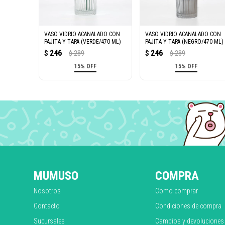
VASO VIDRIO ACANALADO CON
VASO VIDRIO ACANALADO CON
PAJITA Y TAPA (VERDE/470 ML)
PAJITA Y TAPA (NEGRO/470 ML)
246
246
$
289
$
289
$
$
15% OFF
15% OFF
MUMUSO
COMPRA
Nosotros
Como comprar
Contacto
Condiciones de compra
Sucursales
Cambios y devoluciones