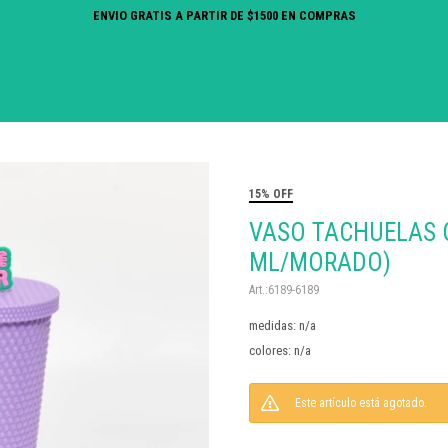
ENVIO GRATIS A PARTIR DE $1500 EN COMPRAS
15% OFF
VASO TACHUELAS C
ML/MORADO)
6189-6189
medidas: n/a
colores: n/a
Este artículo está agotado.