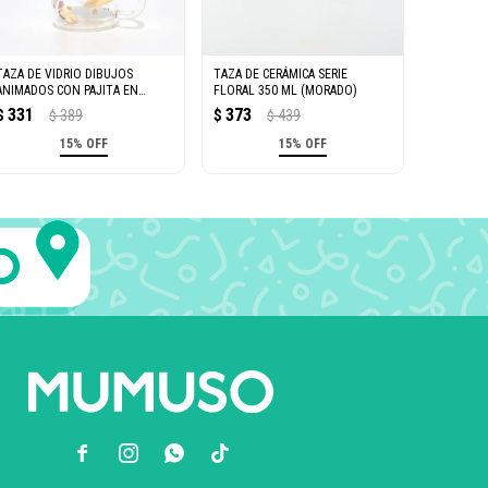
TAZA DE VIDRIO DIBUJOS
TAZA DE CERÁMICA SERIE
ANIMADOS CON PAJITA EN
FLORAL 350 ML (MORADO)
ESPIRAL Y TAPA (AMARILLO/350
331
373
$
389
$
439
$
$
ML)
15% OFF
15% OFF


