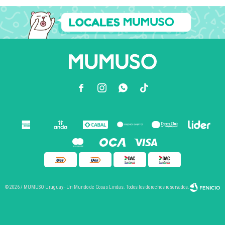



© 2026 / MUMUSO Uruguay - Un Mundo de Cosas Lindas. Todos los derechos reservados.