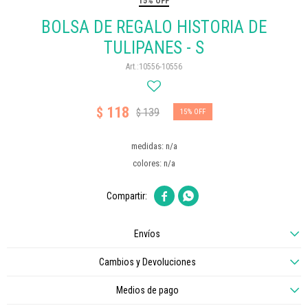
15% OFF
BOLSA DE REGALO HISTORIA DE
TULIPANES - S
10556-10556
118
$
139
$
15
medidas: n/a
colores: n/a


Envíos
Cambios y Devoluciones
Medios de pago