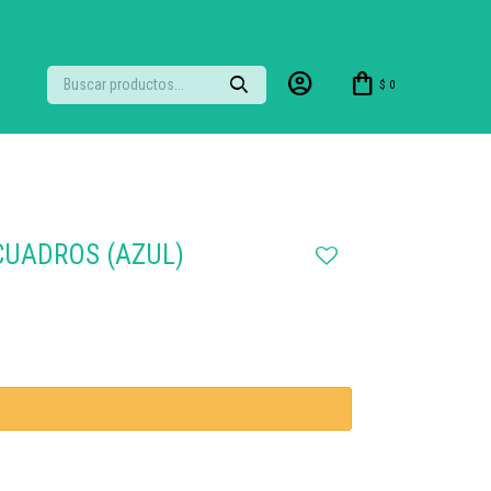
$
0
CUADROS (AZUL)