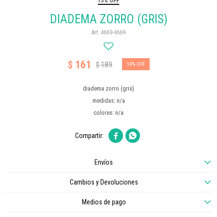
15% OFF
DIADEMA ZORRO (GRIS)
4669-4669
161
$
189
$
14
diadema zorro (gris)
medidas: n/a
colores: n/a


Envíos
Cambios y Devoluciones
Medios de pago