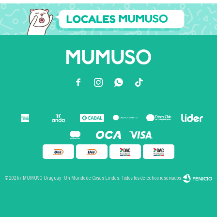



© 2026 / MUMUSO Uruguay - Un Mundo de Cosas Lindas. Todos los derechos reservados.