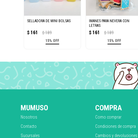
SELLADORA DE MINI BOLSAS
IMANES PARA NEVERA CON
LETRAS
161
161
$
189
$
189
$
$
15% OFF
15% OFF
MUMUSO
COMPRA
Nosotros
Como comprar
Contacto
Condiciones de compra
Sucursales
Cambios y devoluciones