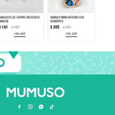
GANCHOS DE HIERRO ADHESIVO
IMANES PARA NEVERA CON
(AMOR)
NÚMEROS
161
203
$
189
$
239
$
$
15% OFF
15% OFF


