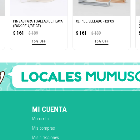
PINZAS PARA TOALLAS DE PLAYA
CLIP DE SELLADO -12PCS
(PACK DE 4/BEIGE)
161
161
$
189
$
189
$
$
15% OFF
15% OFF
MI CUENTA
Mi cuenta
Mis compras
Mis direcciones