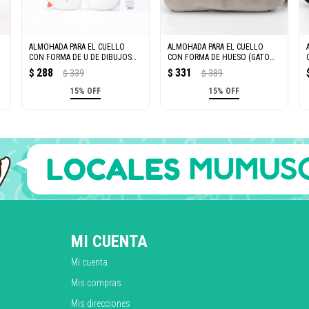
ALMOHADA PARA EL CUELLO
ALMOHADA PARA EL CUELLO
CON FORMA DE U DE DIBUJOS
CON FORMA DE HUESO (GATO
ANIMADOS (GATO BLANCO)
GRIS)
288
331
$
339
$
389
$
$
15% OFF
15% OFF
MI CUENTA
Mi cuenta
Mis compras
Mis direcciones