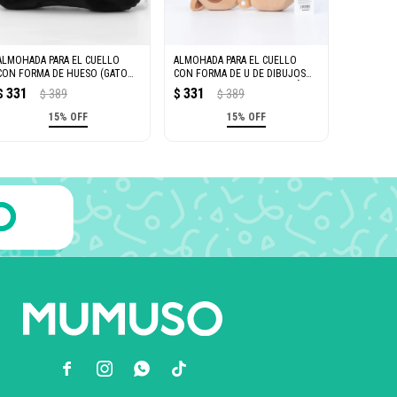
ALMOHADA PARA EL CUELLO
ALMOHADA PARA EL CUELLO
CON FORMA DE HUESO (GATO
CON FORMA DE U DE DIBUJOS
NEGRO)
ANIMADOS (MAPACHE MARRÓN)
331
331
$
389
$
389
$
$
15% OFF
15% OFF


