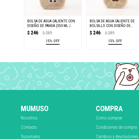
BOLSA DE AGUA CALIENTE CON
BOLSA DE AGUA CALIENTE DE
DISEÑO DE PANDA (350 ML /
BOLSILLO CON DISEÑO DE
COLOR DURAZNO)
CAPIBARA (350 ML / CAQUI
246
246
$
289
$
289
$
$
CLARO)
15% OFF
15% OFF
MUMUSO
COMPRA
Nosotros
Como comprar
Contacto
Condiciones de compra
Sucursales
Cambios y devoluciones