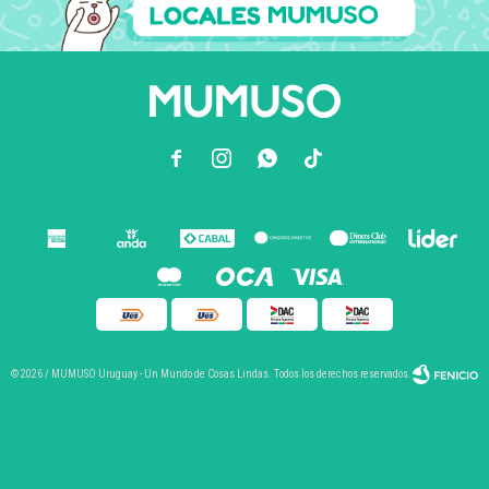



© 2026 / MUMUSO Uruguay - Un Mundo de Cosas Lindas. Todos los derechos reservados.