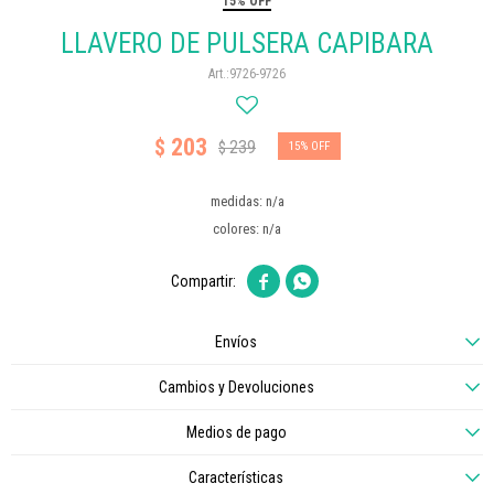
15% OFF
LLAVERO DE PULSERA CAPIBARA
9726-9726
203
$
239
$
15
medidas: n/a
colores: n/a


Envíos
Cambios y Devoluciones
Medios de pago
Características