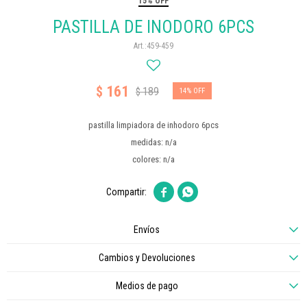
15% OFF
PASTILLA DE INODORO 6PCS
459-459
161
$
189
$
14
pastilla limpiadora de inhodoro 6pcs
medidas: n/a
colores: n/a


Envíos
Cambios y Devoluciones
Medios de pago