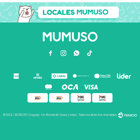



© 2026 / MUMUSO Uruguay - Un Mundo de Cosas Lindas. Todos los derechos reservados.