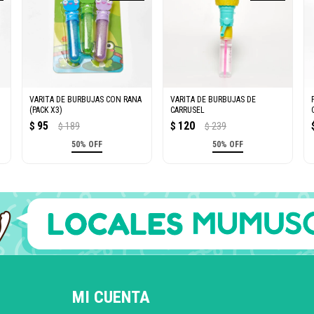
VARITA DE BURBUJAS CON RANA
VARITA DE BURBUJAS DE
(PACK X3)
CARRUSEL
95
120
$
189
$
239
$
$
50% OFF
50% OFF
MI CUENTA