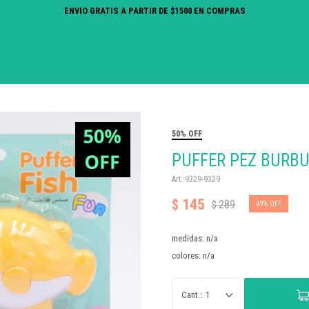
ENVIO GRATIS A PARTIR DE $1500 EN COMPRAS
50% OFF
PUFFER PEZ BURB
9329-9329
145
$
289
$
49
medidas: n/a
colores: n/a
1