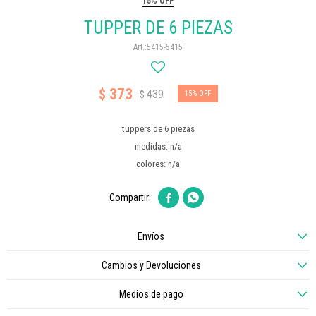
15% OFF
TUPPER DE 6 PIEZAS
5415-5415
373
$
439
$
15
tuppers de 6 piezas
medidas: n/a
colores: n/a


Envíos
Cambios y Devoluciones
Medios de pago