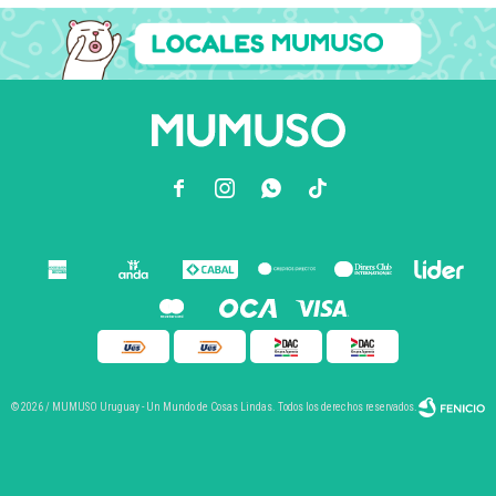



© 2026 / MUMUSO Uruguay - Un Mundo de Cosas Lindas. Todos los derechos reservados.