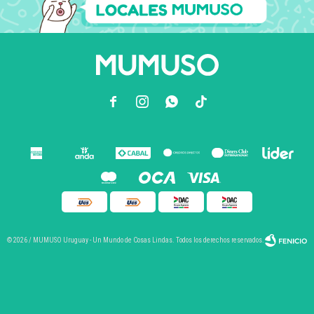



© 2026 / MUMUSO Uruguay - Un Mundo de Cosas Lindas. Todos los derechos reservados.