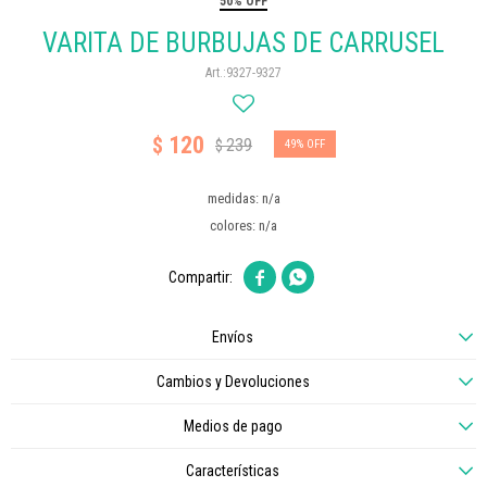
50% OFF
VARITA DE BURBUJAS DE CARRUSEL
9327-9327
120
$
239
$
49
medidas: n/a
colores: n/a


Envíos
Cambios y Devoluciones
Medios de pago
Características